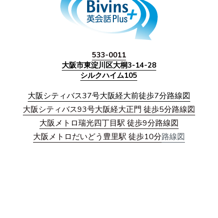
YMCA専門学校
無料体験レッスン予約
Magazine & Others 雑誌&その他
Event イベント
533-0011
大阪市東淀川区大桐3-14-28
シルクハイム105
大阪シティバス37号大阪経大
前
徒歩7分路線図
大阪シティバス93号大阪経大正門 
徒歩5分路線図
大阪メトロ瑞光四丁目駅 徒歩9分
路線図
大阪メトロだいどう豊里駅 徒歩10分
路線図