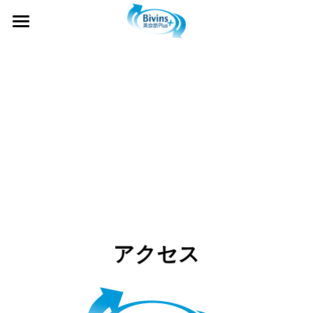
×
ストアカテゴリー
ホーム
すべてのカテゴリー
プログラム
台湾華語プラス
オンライン英会話
Super Kids スーパーキッズ
料金表
台湾華語・中国語教室
One on One Englishマンツーマンレッスン
ママ・主婦向け台湾華語レッスン
写真集
Personal Coaching パーソナルコーチング
イベント
Lesson Photos 授業風景
MICC マンスリーインターナショナルコミュ
アクセス
クリスマスイベント
アクセス
ニティクラブ
MICCイベント
お問合せ
Kobe University 神戸大学