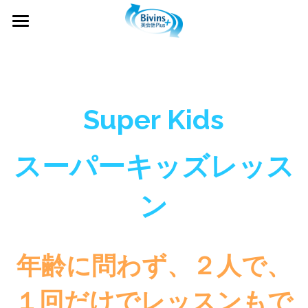
×
ストアカテゴリー
ホーム
すべてのカテゴリー
プログラム
台湾華語プラス
オンライン英会話
Super Kids
Super Kids スーパーキッズ
料金表
台湾華語・中国語教室
スーパーキッズレッス
One on One Englishマンツーマンレッスン
ママ・主婦向け台湾華語レッスン
写真集
ン
Personal Coaching パーソナルコーチング
イベント
Lesson Photos 授業風景
MICC マンスリーインターナショナルコミュ
アクセス
クリスマスイベント
ニティクラブ
年齢に問わず、２人で、
MICCイベント
お問合せ
Kobe University 神戸大学
１回だけでレッスンもで