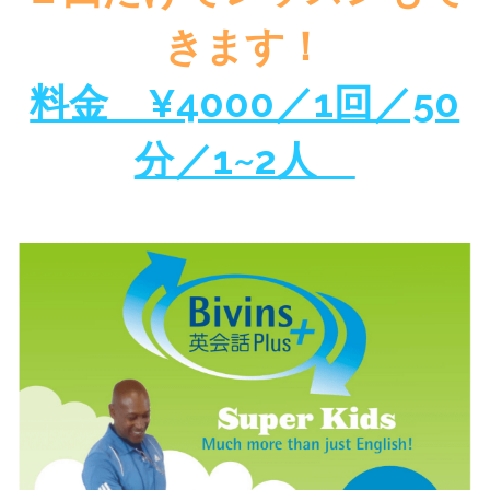
YMCA専門学校
無料体験レッスン予約
きます！
Magazine & Others 雑誌&その他
料金　¥4000／1回／50
Event イベント
分／1~2人　